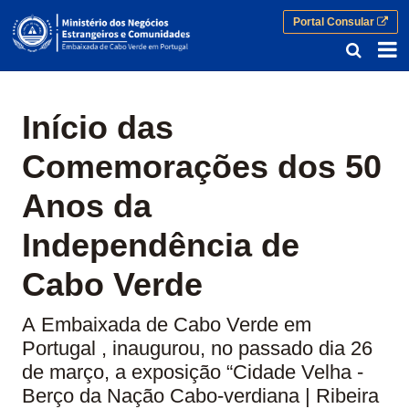
Portal Consular
A Embaixada de Cabo Verde em Port
Início das
Comemorações dos 50
Anos da
Independência de
Cabo Verde
A Embaixada de Cabo Verde em
Portugal , inaugurou, no passado dia 26
de março, a exposição “Cidade Velha -
Berço da Nação Cabo-verdiana | Ribeira