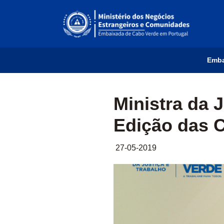
Emb
- Ministra da Justiça e Tr
Ministra da J
Edição das C
27-05-2019