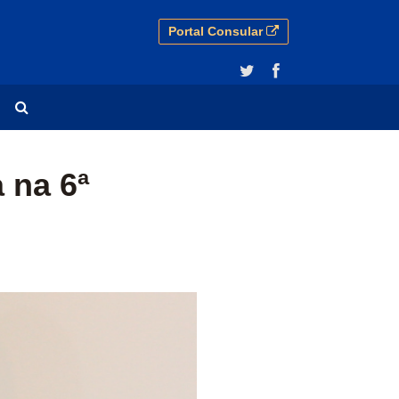
Portal Consular
erências de Estoril
a na 6ª