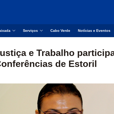
aixada
Serviços
Cabo Verde
Notícias e Eventos
abalho participa na 6ª Edição das Conf
ustiça e Trabalho particip
onferências de Estoril